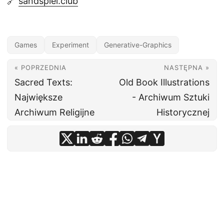
🔗
sandspiel.club
Games
Experiment
Generative-Graphics
« POPRZEDNIA
NASTĘPNA »
Sacred Texts:
Old Book Illustrations
Największe
- Archiwum Sztuki
Archiwum Religijne
Historycznej
© 2026
Cogimator – Katalog stron
·
Powered by
Hugo
&
PaperMod