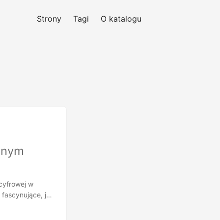
Strony
Tagi
O katalogu
zonym
cyfrowej w
 fascynujące, jak
 wyłonił się ze
li ewoluujące