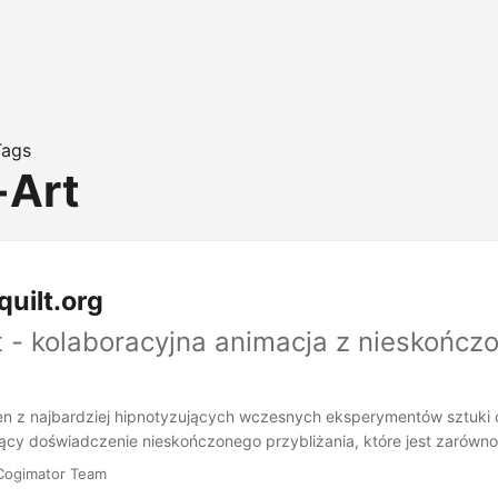
Tags
-Art
uilt.org
 - kolaboracyjna animacja z nieskońc
den z najbardziej hipnotyzujących wczesnych eksperymentów sztuki 
zący doświadczenie nieskończonego przybliżania, które jest zarówno
racyjne. Powstały w 2004 roku z wizji Nikolausa Baumgartena, projekt
Cogimator Team
 artystycznej online początku XXI wieku, gdzie artyści współtworzy