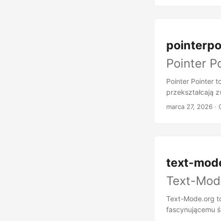
mozaikowe obraz
Magia tkwi w jeg
musiały idealnie
jednego artysty 
pointerpo
w podróż przez p
Pointer P
Animacja tworzy 
interpretacje ar
Pointer Pointer 
przekształcają z
genialny interak
marca 27, 2026
· 
przedstawiającyc
gdy poruszasz k
algorytmicznie w
twojego kursora.
Każdy ruch odsł
text-mod
zjednoczone pro
Text-Mode
Text-Mode.org t
fascynującemu św
historii sztuki 