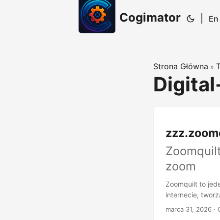
Cogimator
|
En
Strona Główna
»
Digital
zzz.zoomq
Zoomquilt
zoom
Zoomquilt to je
internecie, twor
i głęboko kolabo
marca 31, 2026
· 
sceny współpracy